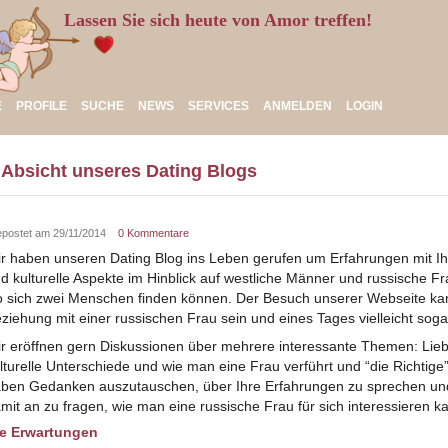
Lassen Sie sich heute von Amor treffen!
E
PROFILE
SUCHE
NEWS
SERVICES
ANMELDEN
LOGIN
 Absicht unseres Dating Blogs
postet am 29/11/2014
0 Kommentare
r haben unseren Dating Blog ins Leben gerufen um Erfahrungen mit I
d kulturelle Aspekte im Hinblick auf westliche Männer und russische Fr
 sich zwei Menschen finden können. Der Besuch unserer Webseite kan
ziehung mit einer russischen Frau sein und eines Tages vielleicht sogar
r eröffnen gern Diskussionen über mehrere interessante Themen: Lieb
lturelle Unterschiede und wie man eine Frau verführt und “die Richtige”
ben Gedanken auszutauschen, über Ihre Erfahrungen zu sprechen und
mit an zu fragen, wie man eine russische Frau für sich interessieren k
ie Erwartungen