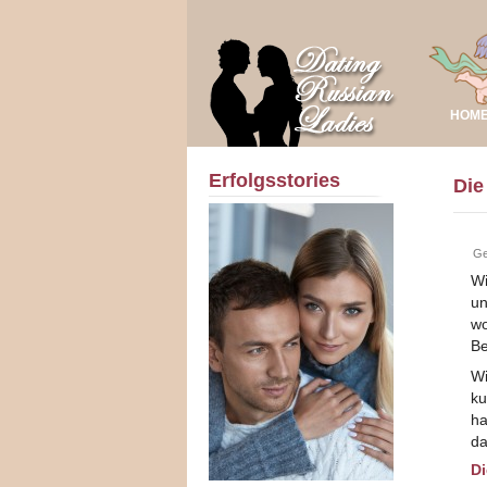
HOM
Erfolgsstories
Die
Ge
Wi
un
wo
Be
Wi
ku
ha
da
D